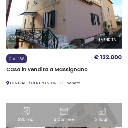
Commerciali
Industriali
IN VENDITA
Terreni
€ 122.000
Cod. 168
Casa in vendita a Massignano
Prezzo
CENTRALE / CENTRO STORICO - veneto
280 mq
6 Camere
3 Bagni
Totale