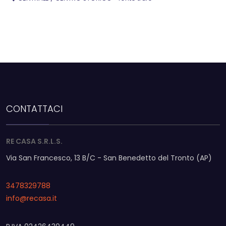
CONTATTACI
RE CASA S.R.L.S.
Via San Francesco, 13 B/C - San Benedetto del Tronto (AP)
3478329788
info@recasa.it