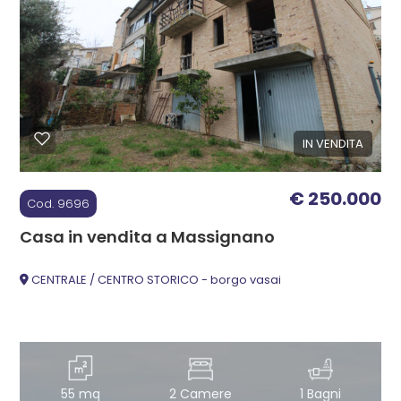
mq
IN VENDITA
Locali
€ 250.000
minimi
Cod. 9696
Casa in vendita a Massignano
Qualsiasi
CENTRALE / CENTRO STORICO - borgo vasai
1
2
55 mq
2 Camere
1 Bagni