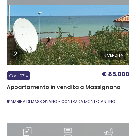
3
4
5
5+
IN VENDITA
€ 85.000
Bagni
Cod. 9714
minimi
Appartamento in vendita a Massignano
Qualsiasi
MARINA DI MASSIGNANO - CONTRADA MONTECANTINO
1
2