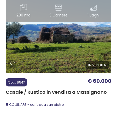
Giardino
280 mq
3 Camere
1 Bagni
Posto auto/Box
Balcone/Terrazzo
Ascensore
IN VENDITA
Arredato
€ 60.000
Cod. 9547
Nuova costruzione
Casale / Rustico in vendita a Massignano
Lusso
COLLINARE - contrada san pietro