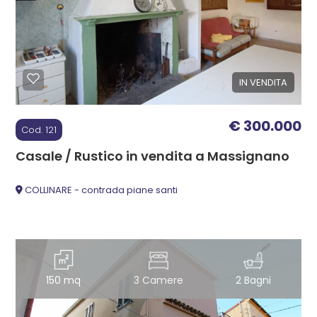
cercare
ESTIVI
Ascoli Piceno
CANTIERI
IN VENDITA
Massignano
NEWS
€ 300.000
Cod. 121
CONTATTI
Casale / Rustico in vendita a Massignano
COLLINARE - contrada piane santi
Tipologia
-
multiscelta
Qualsiasi
150 mq
3 Camere
2 Bagni
Residenziali