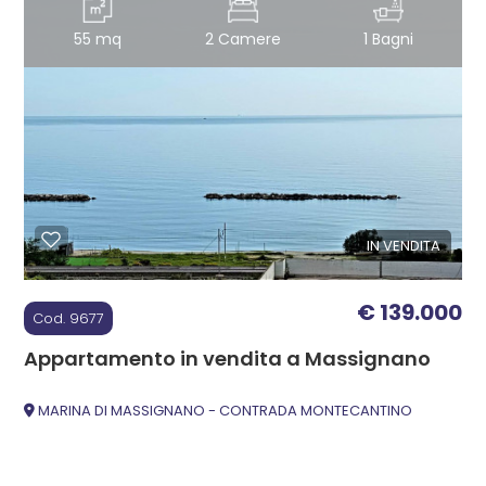
55 mq
2 Camere
1 Bagni
2
3
4
5
IN VENDITA
5+
€ 139.000
Cod. 9677
Appartamento in vendita a Massignano
Altre
MARINA DI MASSIGNANO - CONTRADA MONTECANTINO
opzioni
-
multiscelta