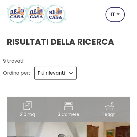
Codice
IT
IT
EN
RISULTATI DELLA RICERCA
Contratto
HOME
9 trovati!
Qualsiasi
L'AGENZIA
Ordina per:
Più rilevanti
Vendita
OBIETTIVO
DUBAI
Affitto
VENDITA
210 mq
3 Camere
1 Bagni
Scegli
dove
AFFITTI