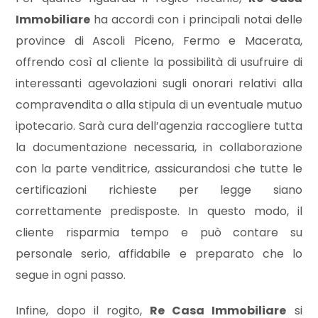
3
Immobiliare
ha accordi con i principali notai delle
province di Ascoli Piceno, Fermo e Macerata,
4
offrendo così al cliente la possibilità di usufruire di
interessanti agevolazioni sugli onorari relativi alla
5
compravendita o alla stipula di un eventuale mutuo
ipotecario. Sarà cura dell’agenzia raccogliere tutta
5+
la documentazione necessaria, in collaborazione
con la parte venditrice, assicurandosi che tutte le
Bagni
certificazioni richieste per legge siano
minimi
correttamente predisposte. In questo modo, il
cliente risparmia tempo e può contare su
Qualsiasi
personale serio, affidabile e preparato che lo
segue in ogni passo.
1
Infine, dopo il rogito,
Re Casa Immobiliare
si
2