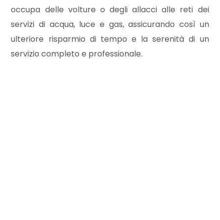
occupa delle volture o degli allacci alle reti dei
servizi di acqua, luce e gas, assicurando così un
3
ulteriore risparmio di tempo e la serenità di un
servizio completo e professionale.
4
5
5+
Camere
minime
Qualsiasi
1