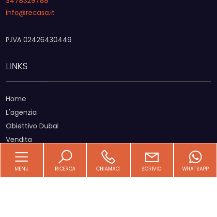
3478329788
info@recasa.it
Giardino
P.IVA 02426430449
Posto auto/Box
LINKS
Balcone/Terrazzo
Home
Ascensore
L'agenzia
Obiettivo Dubai
Arredato
Vendita
Affitti estivi
Nuova costruzione
Cantieri
MENU
RICERCA
CHIAMACI
SCRIVICI
WHATSAPP
News
Lusso
Contatti