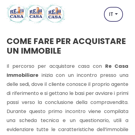
Codice
IT
IT
EN
COME FARE PER ACQUISTARE
Contratto
HOME
UN IMMOBILE
Qualsiasi
L'AGENZIA
Il percorso per acquistare casa con
Re Casa
Immobiliare
inizia con un incontro presso una
Vendita
OBIETTIVO
delle sedi, dove il cliente conosce il proprio agente
di riferimento e si gettano le basi per avviare i primi
DUBAI
Affitto
passi verso la conclusione della compravendita.
VENDITA
Durante questo primo incontro viene compilata
Scegli
una scheda tecnica e un questionario, utili a
dove
AFFITTI
evidenziare tutte le caratteristiche dell’immobile