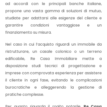
mq
ad accordi con le principali banche italiane,
propone una vasta gamma di soluzioni di mutuo,
studiate per adattarsi alle esigenze del cliente e
garantire condizioni vantaggiose e un
finanziamento su misura.
Nel caso in cui l’acquisto riguardi un immobile da
Locali
ristrutturare, un casale colonico o un terreno
minimi
edificabile, Re Casa Immobiliare mette a
disposizione studi tecnici di progettazione e
Qualsiasi
imprese con comprovata esperienza per assistere
il cliente in ogni fase, evitando le complicazioni
1
burocratiche e alleggerendo la gestione di
2
pratiche complesse.
Per quanto riguarda il rogito notarile,
Re Casa