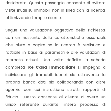
cercare
desiderato. Questo passaggio consente di evitare
ESTIVI
visite inutili su immobili non in linea con la ricerca,
Provincia
ottimizzando tempi e risorse.
CANTIERI
Comune
Segue una valutazione oggettiva della richiesta,
NEWS
con un riassunto delle caratteristiche essenziali,
che aiuta a capire se la ricerca è realistica e
CONTATTI
fattibile in base ai parametri e alle valutazioni di
mercato attuali. Una volta definita la scheda
completa,
Re Casa Immobiliare
si impegna a
Tipologia
individuare gli immobili idonei, sia attraverso la
-
propria banca dati, sia collaborando con altre
multiscelta
agenzie con cui intrattiene stretti rapporti di
Qualsiasi
fiducia. Questo consente al cliente di avere un
unico referente durante l’intero processo di
Residenziali