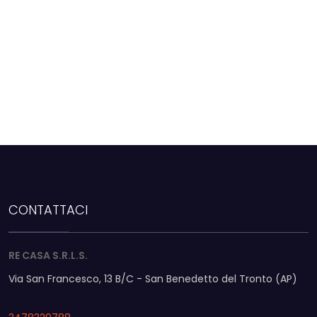
2
3
4
5
5+
CONTATTACI
Altre
RE CASA S.R.L.S.
opzioni
Via San Francesco, 13 B/C - San Benedetto del Tronto (AP)
-
multiscelta