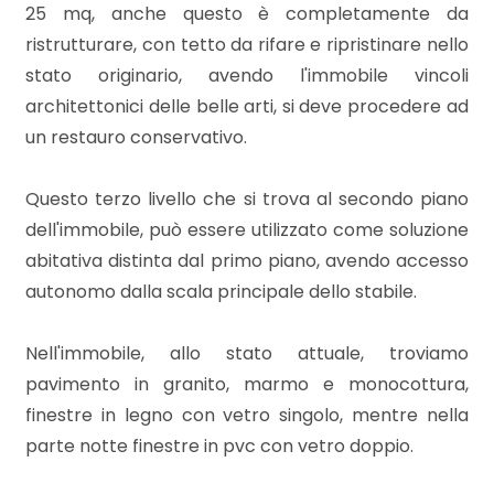
3
25 mq, anche questo è completamente da
ristrutturare, con tetto da rifare e ripristinare nello
4
stato originario, avendo l'immobile vincoli
architettonici delle belle arti, si deve procedere ad
5
un restauro conservativo.
5+
Questo terzo livello che si trova al secondo piano
dell'immobile, può essere utilizzato come soluzione
abitativa distinta dal primo piano, avendo accesso
Bagni
autonomo dalla scala principale dello stabile.
minimi
Nell'immobile, allo stato attuale, troviamo
Qualsiasi
pavimento in granito, marmo e monocottura,
finestre in legno con vetro singolo, mentre nella
1
parte notte finestre in pvc con vetro doppio.
2