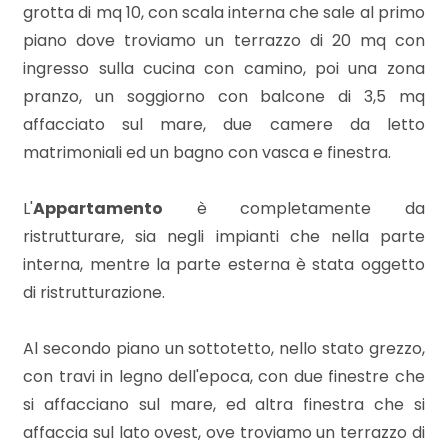
mq
grotta di mq 10, con scala interna che sale al primo
piano dove troviamo un terrazzo di 20 mq con
ingresso sulla cucina con camino, poi una zona
pranzo, un soggiorno con balcone di 3,5 mq
affacciato sul mare, due camere da letto
matrimoniali ed un bagno con vasca e finestra.
Locali
L'
Appartamento
è completamente da
minimi
ristrutturare, sia negli impianti che nella parte
interna, mentre la parte esterna è stata oggetto
Qualsiasi
di ristrutturazione.
1
Al secondo piano un sottotetto, nello stato grezzo,
con travi in legno dell'epoca, con due finestre che
2
si affacciano sul mare, ed altra finestra che si
affaccia sul lato ovest, ove troviamo un terrazzo di