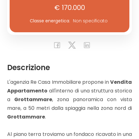
€ 170.000
Commerciali
Classe energetica
:
Non specificato
Industriali
Terreni
Descrizione
Prezzo
L'agenzia Re Casa Immobiliare propone in
Vendita
Appartamento
all'interno di una struttura storica
a
Grottammare
, zona panoramica con vista
mare, a 50 metri dalla spiaggia nella zona nord di
Grottammare
.
Totale
Al piano terra troviamo un fondaco ricavato in una