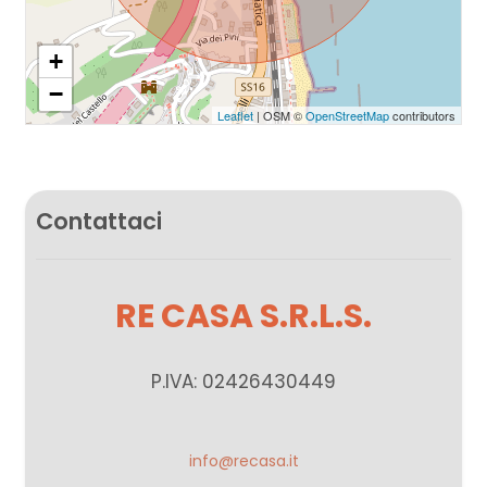
+
−
Leaflet
| OSM ©
OpenStreetMap
contributors
Contattaci
RE CASA S.R.L.S.
P.IVA: 02426430449
info@recasa.it