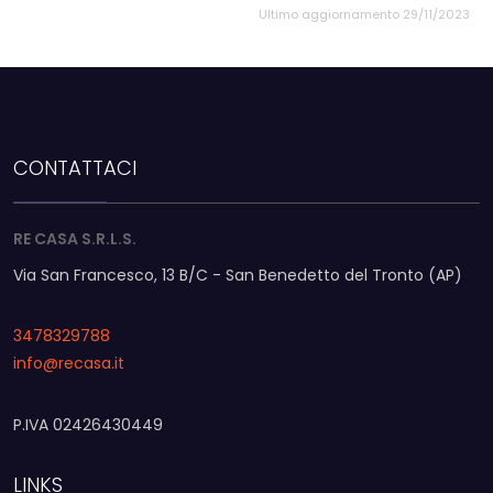
Ultimo aggiornamento 29/11/2023
CONTATTACI
RE CASA S.R.L.S.
Via San Francesco, 13 B/C - San Benedetto del Tronto (AP)
3478329788
info@recasa.it
P.IVA 02426430449
LINKS