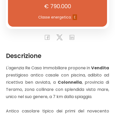
€ 790.000
Commerciali
Classe energetica
:
E
Industriali
Terreni
Descrizione
Prezzo
L'agenzia Re Casa Immobiliare propone in
Vendita
prestigioso antico casale con piscina, adibito ad
ricettiva ben avviata, a
Colonnella
, provincia di
Teramo, zona collinare con splendida vista mare,
unico nel suo genere, a 7 km dalla spiaggia.
Totale
Antico casolare tipico dei primi del novecento