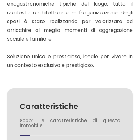
enogastronomiche tipiche del luogo, tutto il
contesto architettonico e l'organizzazione degli
2
spazi è stato realizzando per valorizzare ed
arricchire al meglio momenti di aggregazione
3
sociale e familiare.
4
Soluzione unica e prestigiosa, ideale per vivere in
un contesto esclusivo e prestigioso.
5
5+
Caratteristiche
Altre
opzioni
Scopri le caratteristiche di questo
immobile
-
multiscelta