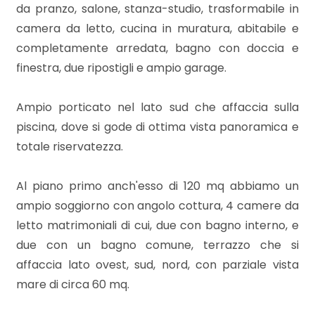
3
da pranzo, salone, stanza-studio, trasformabile in
camera da letto, cucina in muratura, abitabile e
4
completamente arredata, bagno con doccia e
finestra, due ripostigli e ampio garage.
5
Ampio porticato nel lato sud che affaccia sulla
5+
piscina, dove si gode di ottima vista panoramica e
totale riservatezza.
Bagni
Al piano primo anch'esso di 120 mq abbiamo un
minimi
ampio soggiorno con angolo cottura, 4 camere da
letto matrimoniali di cui, due con bagno interno, e
Qualsiasi
due con un bagno comune, terrazzo che si
affaccia lato ovest, sud, nord, con parziale vista
1
mare di circa 60 mq.
2