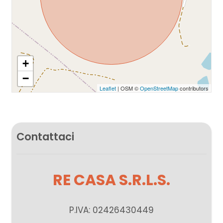
+
−
Leaflet
| OSM ©
OpenStreetMap
contributors
Contattaci
RE CASA S.R.L.S.
P.IVA: 02426430449