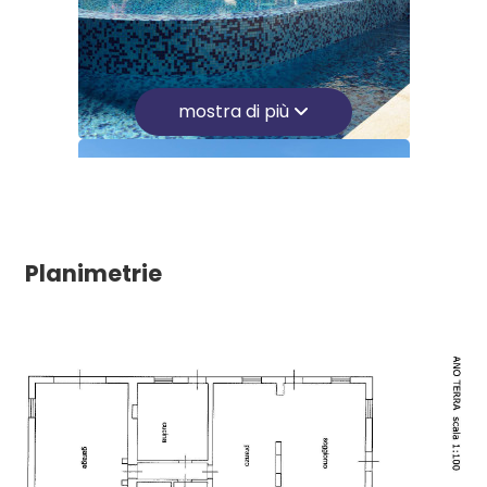
Impianto Telefonico
Lavatrice
mostra di più
TV
Lavastoviglie
Lavatrice in comune
Noleggio Biancheria
Posto auto scoperto
Planimetrie
Posto auto coperto
Vista mare
Vista panoramica
Portone blindato
Disponibilità: Immediata