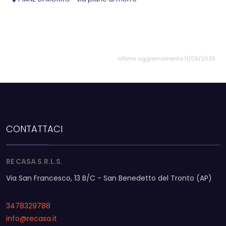
Ultimo aggiornamento 11/09/2025
CONTATTACI
RE CASA S.R.L.S.
Via San Francesco, 13 B/C - San Benedetto del Tronto (AP)
3478329788
info@recasa.it