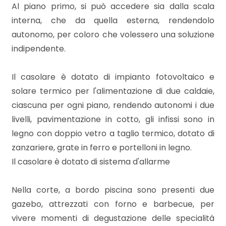
Al piano primo, si può accedere sia dalla scala
interna, che da quella esterna, rendendolo
3
autonomo, per coloro che volessero una soluzione
indipendente.
4
Il casolare è dotato di impianto fotovoltaico e
5
solare termico per l'alimentazione di due caldaie,
ciascuna per ogni piano, rendendo autonomi i due
5+
livelli, pavimentazione in cotto, gli infissi sono in
legno con doppio vetro a taglio termico, dotato di
zanzariere, grate in ferro e portelloni in legno.
Camere
Il casolare è dotato di sistema d'allarme
minime
Nella corte, a bordo piscina sono presenti due
Qualsiasi
gazebo, attrezzati con forno e barbecue, per
vivere momenti di degustazione delle specialità
1