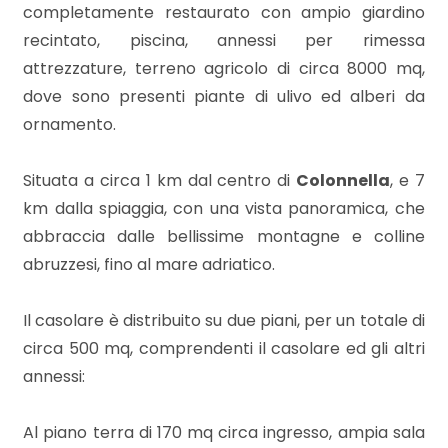
mq
completamente restaurato con ampio giardino
recintato, piscina, annessi per rimessa
attrezzature, terreno agricolo di circa 8000 mq,
dove sono presenti piante di ulivo ed alberi da
ornamento.
Situata a circa 1 km dal centro di
Colonnella
, e 7
Locali
km dalla spiaggia, con una vista panoramica, che
minimi
abbraccia dalle bellissime montagne e colline
abruzzesi, fino al mare adriatico.
Qualsiasi
Il casolare è distribuito su due piani, per un totale di
1
circa 500 mq, comprendenti il casolare ed gli altri
annessi:
2
Al piano terra di 170 mq circa ingresso, ampia sala