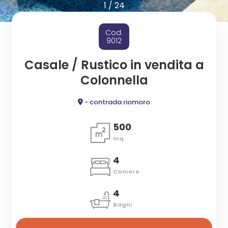
cercare
1
/
24
ESTIVI
Provincia
Cod.
CANTIERI
9012
Comune
Casale / Rustico in vendita a
NEWS
Colonnella
CONTATTI
- contrada riomoro
500
mq
Tipologia
-
4
multiscelta
Camere
4
Qualsiasi
Bagni
Residenziali