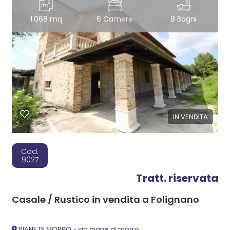
1.068 mq
6 Camere
8 Bagni
IN VENDITA
Cod.
9027
Tratt. riservata
Casale / Rustico in vendita a Folignano
PIANE DI MORRO - via piane di morro