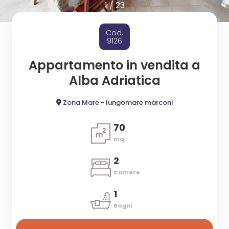
cercare
1
/
23
ESTIVI
Provincia
Cod.
CANTIERI
9126
Comune
Appartamento in vendita a
NEWS
Alba Adriatica
CONTATTI
Zona Mare - lungomare marconi
70
mq
Tipologia
-
2
multiscelta
Camere
1
Qualsiasi
Bagni
Residenziali