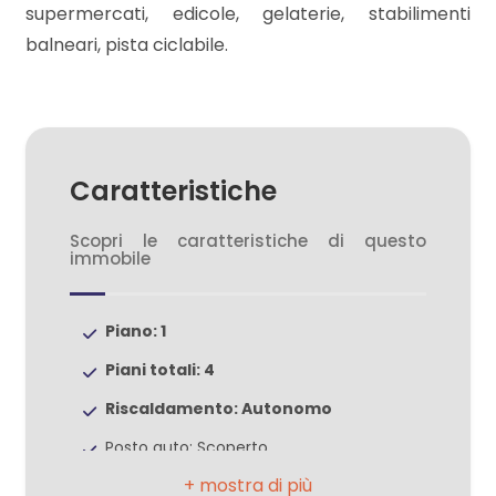
supermercati, edicole, gelaterie, stabilimenti
balneari, pista ciclabile.
3
4
Caratteristiche
5
Scopri le caratteristiche di questo
5+
immobile
Piano: 1
Camere
minime
Piani totali: 4
Riscaldamento: Autonomo
Qualsiasi
Posto auto: Scoperto
Ascensore: Si
1