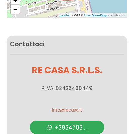
+
−
Leaflet
| OSM ©
OpenStreetMap
contributors
Contattaci
RE CASA S.R.L.S.
P.IVA: 02426430449
info@recasa.it
+3934783 ...