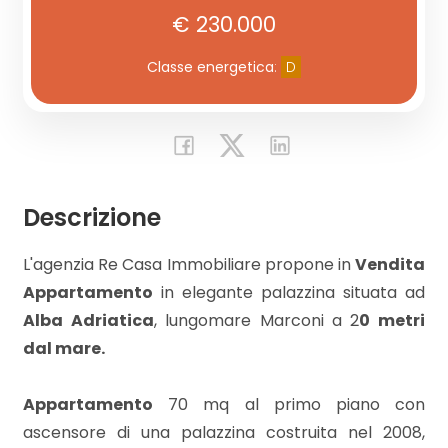
€ 230.000
Commerciali
Classe energetica
:
D
Industriali
Terreni
Descrizione
Prezzo
L'agenzia Re Casa Immobiliare propone in
Vendita
Appartamento
in elegante palazzina situata ad
Alba Adriatica
, lungomare Marconi a 2
0 metri
dal mare.
Appartamento
70 mq al primo piano con
Totale
ascensore di una palazzina costruita nel 2008,