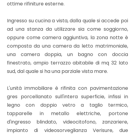
mq
ottime rifiniture esterne.
Ingresso su cucina a vista, dalla quale si accede poi
ad una stanza da utilizzare sia come soggiorno,
oppure come camera aggiuntiva, la zona notte è
composta da una camera da letto matrimoniale,
una camera doppia, un bagno con doccia
Locali
finestrato, ampio terrazzo abitabile di mq 32 lato
minimi
sud, dal quale si ha una parziale vista mare.
Qualsiasi
L'unità immobiliare è rifinita con pavimentazione
gres porcellanato sull'intera superficie, infissi in
1
legno con doppio vetro a taglio termico,
tapparelle in metallo elettriche, portone
2
d'ingresso blindato, videocitofono, zanzariere,
impianto di videosorveglianza Verisure, due