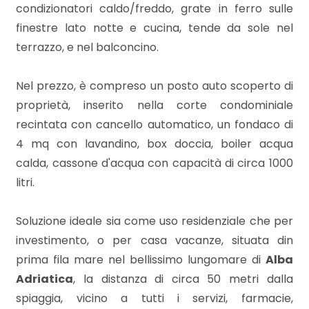
3
condizionatori caldo/freddo, grate in ferro sulle
finestre lato notte e cucina, tende da sole nel
4
terrazzo, e nel balconcino.
5
Nel prezzo, è compreso un posto auto scoperto di
proprietà, inserito nella corte condominiale
5+
recintata con cancello automatico, un fondaco di
4 mq con lavandino, box doccia, boiler acqua
calda, cassone d'acqua con capacità di circa 1000
Bagni
litri.
minimi
Soluzione ideale sia come uso residenziale che per
Qualsiasi
investimento, o per casa vacanze, situata din
prima fila mare nel bellissimo lungomare di
Alba
1
Adriatica
, la distanza di circa 50 metri dalla
spiaggia, vicino a tutti i servizi, farmacie,
2