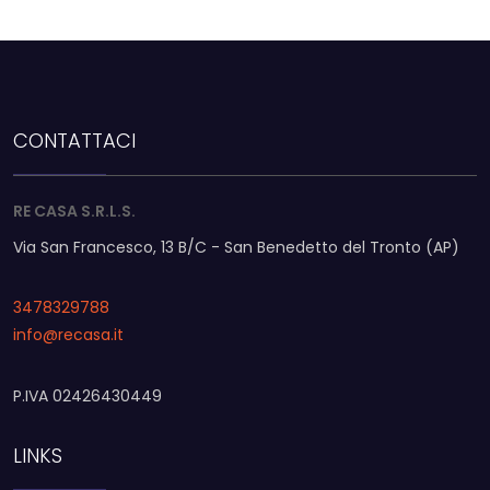
CONTATTACI
RE CASA S.R.L.S.
Via San Francesco, 13 B/C - San Benedetto del Tronto (AP)
3478329788
info@recasa.it
P.IVA 02426430449
LINKS