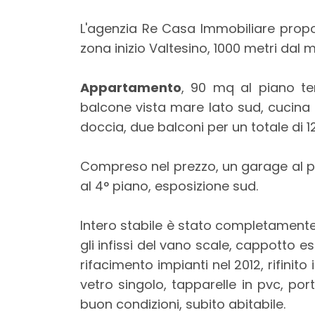
mq
L'agenzia Re Casa Immobiliare prop
zona inizio Valtesino, 1000 metri dal 
Appartamento
, 90 mq al piano t
balcone vista mare lato sud, cucina
doccia, due balconi per un totale di 1
Locali
minimi
Compreso nel prezzo, un garage al p
al 4° piano, esposizione sud.
Qualsiasi
Intero stabile è stato completamente 
1
gli infissi del vano scale, cappotto e
rifacimento impianti nel 2012, rifinit
2
vetro singolo, tapparelle in pvc, po
buon condizioni, subito abitabile.