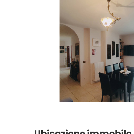
Giardino
Posto auto/Box
Balcone/Terrazzo
Ascensore
Arredato
Nuova costruzione
Lusso
Ubicazione immobile