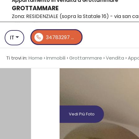
Appartamento in vendita a Grottammare
GROTTAMMARE
Home
L'a
Codice
IT
Zona: RESIDENZIALE (sopra la Statale 16) - via san ca
EN
IT
34783297 ...
Contratto
HOME
›
›
›
›
Ti trovi in:
Home
Immobili
Grottammare
Vendita
App
Qualsiasi
L'AGENZIA
Vendita
OBIETTIVO
DUBAI
Affitto
VENDITA
Vedi Più Foto
Scegli
dove
AFFITTI