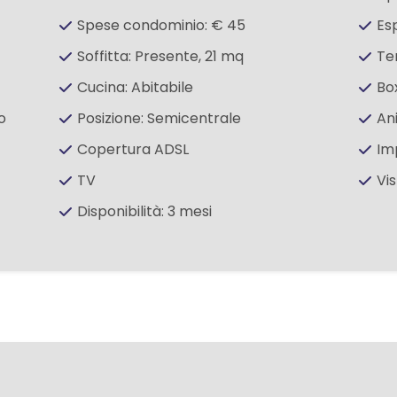
Spese condominio: € 45
Es
Soffitta: Presente, 21 mq
Te
Cucina: Abitabile
Box
o
Posizione: Semicentrale
An
Copertura ADSL
Im
TV
Vi
Disponibilità: 3 mesi