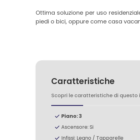
3
Ottima soluzione per uso residenziale,
4
piedi o bici, oppure come casa vacanz
5
5+
Bagni
Caratteristiche
minimi
Scopri le caratteristiche di questo
Qualsiasi
Piano: 3
1
Ascensore: Si
Infissi: Legno / Tapparelle
2