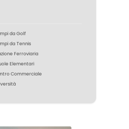
mpi da Golf
mpi da Tennis
azione Ferroviaria
uole Elementari
ntro Commerciale
iversità