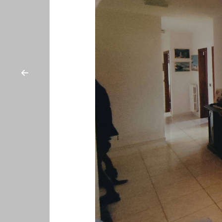
cercare
ESTIVI
Provincia
CANTIERI
Comune
NEWS
CONTATTI
Tipologia
-
multiscelta
Qualsiasi
Residenziali