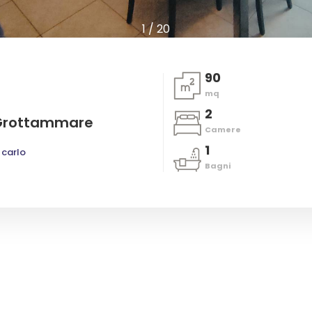
1
/
20
90
mq
2
 Grottammare
Camere
1
 carlo
Bagni