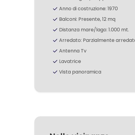
Anno di costruzione: 1970
3
Balconi: Presente, 12 mq
Distanza mare/lago: 1.000 mt.
4
Arredato: Parzialmente arredat
Antenna Tv
5
Lavatrice
5+
Vista panoramica
Camere
minime
Qualsiasi
1