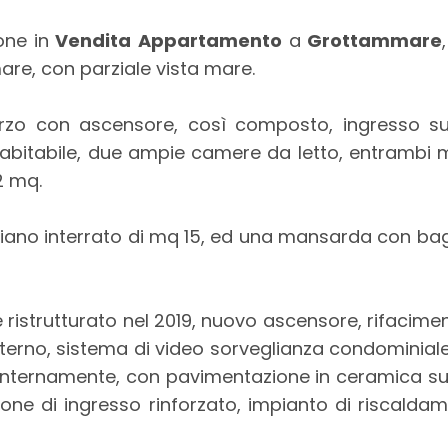
one in
Vendita
Appartamento
a
Grottammare
mare, con parziale vista mare.
erzo con ascensore, così composto, ingresso s
 abitabile, due ampie camere da letto, entrambi m
2 mq.
iano interrato di mq 15, ed una mansarda con ba
ristrutturato nel 2019, nuovo ascensore, rifacime
sterno, sistema di video sorveglianza condominiale,
o internamente, con pavimentazione in ceramica sull'
rtone di ingresso rinforzato, impianto di riscal