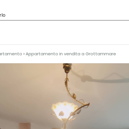
genzia
Obiettivo Dubai
Vendita
Affitti 
rlo
›
artamento
Appartamento in vendita a Grottammare