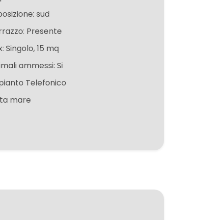
posizione: sud
rrazzo: Presente
: Singolo, 15 mq
imali ammessi: Si
pianto Telefonico
sta mare