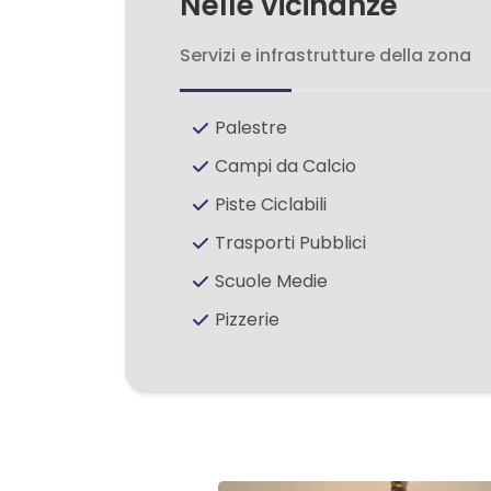
Nelle vicinanze
Servizi e infrastrutture della zona
2
3
Palestre
Campi da Calcio
4
Piste Ciclabili
Trasporti Pubblici
5
Scuole Medie
5+
Pizzerie
Altre
opzioni
-
multiscelta