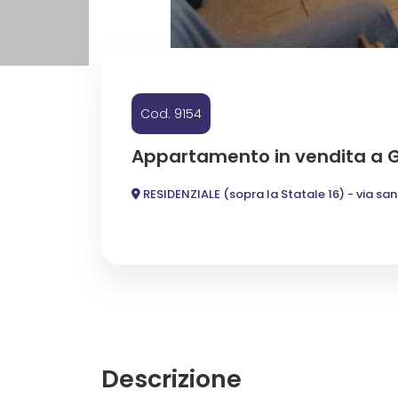
Commerciali
Industriali
Cod. 9154
Terreni
Appartamento in vendita a
RESIDENZIALE (sopra la Statale 16) - via san
Prezzo
Descrizione
Totale