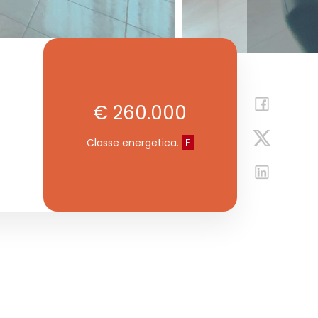
€ 260.000
Classe energetica
:
F