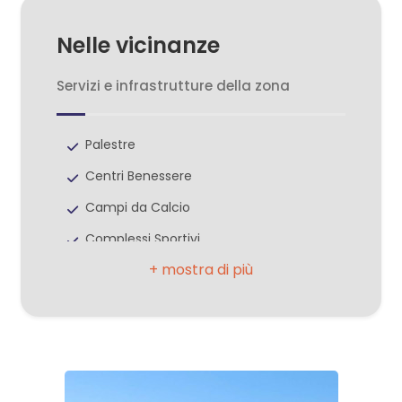
Nelle vicinanze
3
Servizi e infrastrutture della zona
4
Palestre
5
Centri Benessere
5+
Campi da Calcio
Complessi Sportivi
Camere
Campi da Tennis
minime
Piste Ciclabili
Parchi Giochi
Qualsiasi
Trasporti Pubblici
1
Asilo