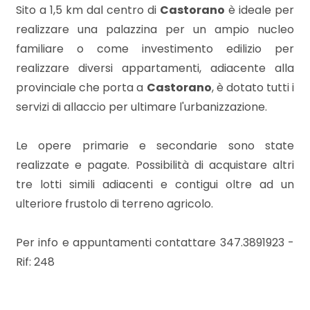
mq
Sito a 1,5 km dal centro di
Castorano
è ideale per
realizzare una palazzina per un ampio nucleo
familiare o come investimento edilizio per
realizzare diversi appartamenti, adiacente alla
provinciale che porta a
Castorano
, è dotato tutti i
servizi di allaccio per ultimare l'urbanizzazione.
Locali
Le opere primarie e secondarie sono state
minimi
realizzate e pagate. Possibilità di acquistare altri
tre lotti simili adiacenti e contigui oltre ad un
Qualsiasi
ulteriore frustolo di terreno agricolo.
1
Per info e appuntamenti contattare 347.3891923 -
Rif: 248
2