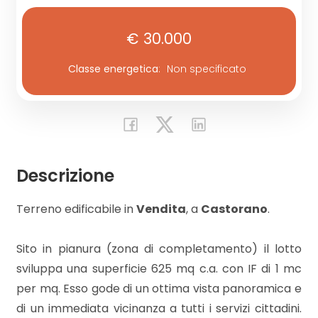
€ 30.000
Commerciali
Classe energetica
:
Non specificato
Industriali
Terreni
Descrizione
Prezzo
Terreno edificabile in
Vendita
, a
Castorano
.
Sito in pianura (zona di completamento) il lotto
sviluppa una superficie 625 mq c.a. con IF di 1 mc
per mq. Esso gode di un ottima vista panoramica e
Totale
di un immediata vicinanza a tutti i servizi cittadini.