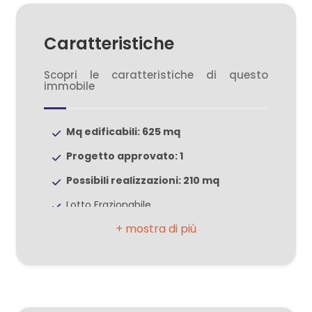
3
Caratteristiche
4
Scopri le caratteristiche di questo
5
immobile
5+
Mq edificabili: 625 mq
Progetto approvato: 1
Bagni
Possibili realizzazioni: 210 mq
minimi
Lotto Frazionabile
Fronte strada
Qualsiasi
Condutture Acqua
1
Metano
Linee telefoniche
2