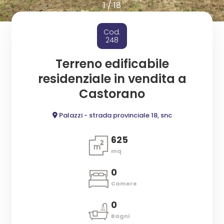
cercare
1
/
18
ESTIVI
Provincia
Cod.
CANTIERI
248
Comune
Terreno edificabile
NEWS
residenziale in vendita a
Castorano
CONTATTI
Palazzi - strada provinciale 18, snc
Tipologia
625
-
mq
multiscelta
0
Camere
Qualsiasi
0
Bagni
Residenziali