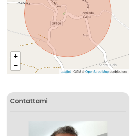
+
−
Leaflet
| OSM ©
OpenStreetMap
contributors
Contattami