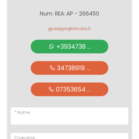
Num. REA: AP - 266450
giuseppe@recasa.it
+3934738 ...
34738919 ...
07353654 ...
* Nome
Cognome