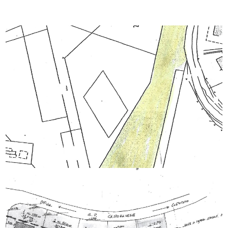
Giardino
Posto auto/Box
Balcone/Terrazzo
Ascensore
Arredato
Nuova costruzione
Lusso