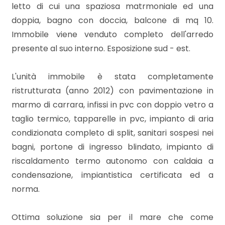
mq
letto di cui una spaziosa matrmoniale ed una
doppia, bagno con doccia, balcone di mq 10.
Immobile viene venduto completo dell'arredo
presente al suo interno. Esposizione sud - est.
L'unità immobile è stata completamente
ristrutturata (anno 2012) con pavimentazione in
Locali
marmo di carrara, infissi in pvc con doppio vetro a
minimi
taglio termico, tapparelle in pvc, impianto di aria
condizionata completo di split, sanitari sospesi nei
Qualsiasi
bagni, portone di ingresso blindato, impianto di
riscaldamento termo autonomo con caldaia a
1
condensazione, impiantistica certificata ed a
norma.
2
Ottima soluzione sia per il mare che come