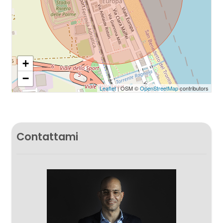
+
−
Leaflet
| OSM ©
OpenStreetMap
contributors
Contattami