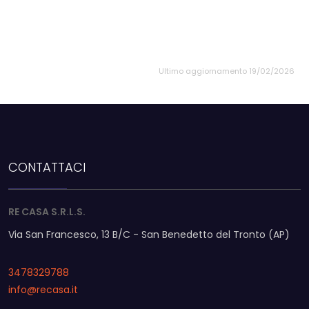
Ultimo aggiornamento 19/02/2026
CONTATTACI
RE CASA S.R.L.S.
Via San Francesco, 13 B/C - San Benedetto del Tronto (AP)
3478329788
info@recasa.it