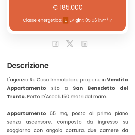
€ 185.000
Commerciali
Classe energetica
:
E
EP glnr
: 85.56 kwh/㎡
Industriali
Terreni
Descrizione
Prezzo
L'agenzia Re Casa Immobiliare propone in
Vendita
Appartamento
sito a
San Benedetto del
Tronto
, Porto D'Ascoli, 150 metri dal mare.
Appartamento
65 mq, posto al primo piano
senza ascensore, composto da ingresso su
Totale
soggiorno con angolo cottura, due camere da