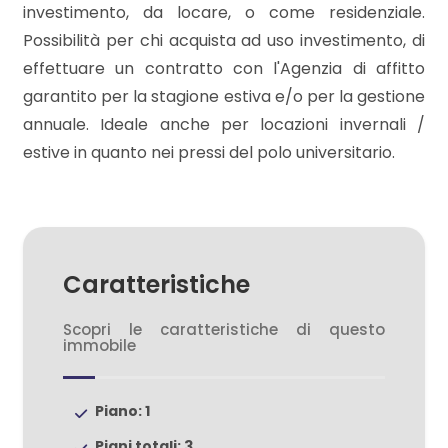
3
investimento, da locare, o come residenziale.
Possibilità per chi acquista ad uso investimento, di
4
effettuare un contratto con l'Agenzia di affitto
garantito per la stagione estiva e/o per la gestione
5
annuale. Ideale anche per locazioni invernali /
estive in quanto nei pressi del polo universitario.
5+
Bagni
minimi
Caratteristiche
Scopri le caratteristiche di questo
Qualsiasi
immobile
1
Piano: 1
2
Piani totali: 3