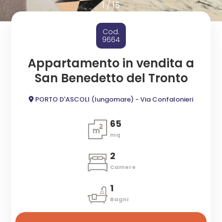
cercare
1
/
15
ESTIVI
Provincia
Cod.
CANTIERI
9664
Comune
Appartamento in vendita a
NEWS
San Benedetto del Tronto
CONTATTI
PORTO D'ASCOLI (lungomare) - Via Confalonieri
65
mq
Tipologia
-
2
multiscelta
Camere
1
Qualsiasi
Bagni
Residenziali