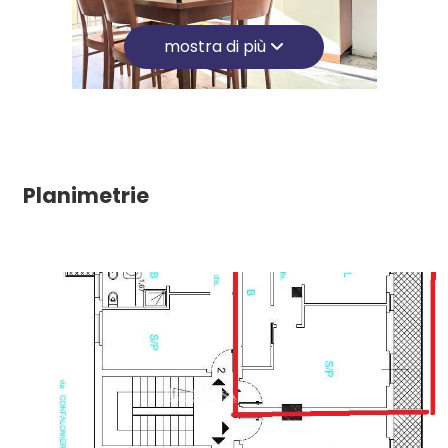
Ristoranti
Giardino
mostra di più
Università
Posto auto/Box
Balcone/Terrazzo
Planimetrie
Ascensore
Arredato
Nuova costruzione
Lusso