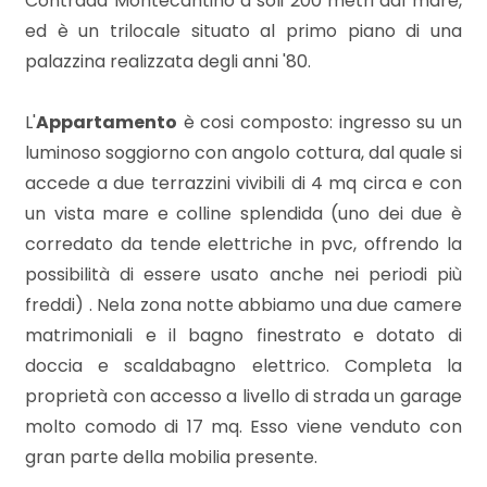
Contrada Montecantino a soli 200 metri dal mare,
mq
ed è un trilocale situato al primo piano di una
palazzina realizzata degli anni '80.
L'
Appartamento
è cosi composto: ingresso su un
luminoso soggiorno con angolo cottura, dal quale si
accede a due terrazzini vivibili di 4 mq circa e con
Locali
un vista mare e colline splendida (uno dei due è
minimi
corredato da tende elettriche in pvc, offrendo la
possibilità di essere usato anche nei periodi più
Qualsiasi
freddi) . Nela zona notte abbiamo una due camere
matrimoniali e il bagno finestrato e dotato di
1
doccia e scaldabagno elettrico. Completa la
proprietà con accesso a livello di strada un garage
molto comodo di 17 mq. Esso viene venduto con
2
gran parte della mobilia presente.