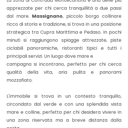
La zona di Contrada Montecantino è una delle più
apprezzate per chi cerca tranquillità a due passi
dal mare.
Massignano
, piccolo borgo collinare
3
ricco di storia e tradizione, si trova in una posizione
strategica tra Cupra Marittima e Pedaso. In pochi
4
minuti si raggiungono spiagge attrezzate, piste
ciclabili panoramiche, ristoranti tipici e tutti i
5
principali servizi. Un luogo dove mare e
campagna si incontrano, perfetto per chi cerca
5+
qualità della vita, aria pulita e panorami
mozzafiato.
Camere
minime
L'immobile si trova in un contesto tranquillo,
circondato dal verde e con una splendida vista
Qualsiasi
mare e colline, perfetta per chi desidera vivere in
una zona riservata ma a breve distanza dalla
1