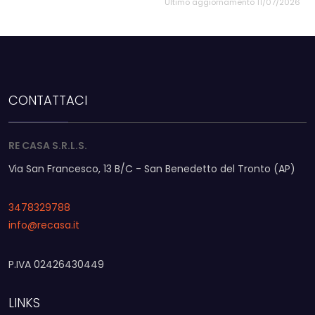
Ultimo aggiornamento 11/07/2026
CONTATTACI
RE CASA S.R.L.S.
Via San Francesco, 13 B/C - San Benedetto del Tronto (AP)
3478329788
info@recasa.it
P.IVA 02426430449
LINKS