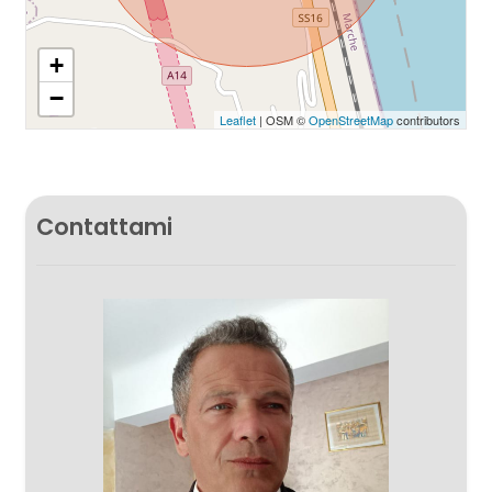
+
−
Leaflet
| OSM ©
OpenStreetMap
contributors
Contattami