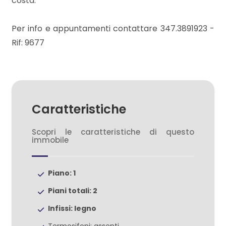
costa.
2
Per info e appuntamenti contattare 347.3891923 -
Rif: 9677
3
4
Caratteristiche
5
Scopri le caratteristiche di questo
immobile
5+
Piano: 1
Altre
Piani totali: 2
opzioni
-
Infissi: legno
multiscelta