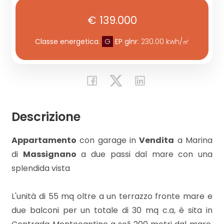
€ 139.000
Commerciali
Classe energetica
:
G
EP glnr
: 230.00 kwh/㎡
Industriali
Terreni
Descrizione
Prezzo
Appartamento
con garage in
Vendita
a Marina
di
Massignano
a due passi dal mare con una
splendida vista
L'unità di 55 mq oltre a un terrazzo fronte mare e
due balconi per un totale di 30 mq c.a, è sita in
Totale