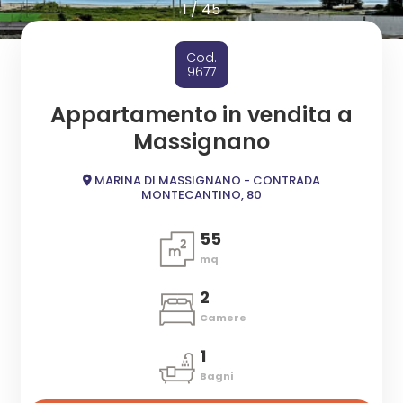
cercare
1
/
45
ESTIVI
Provincia
Cod.
CANTIERI
9677
Comune
Appartamento in vendita a
NEWS
Massignano
CONTATTI
MARINA DI MASSIGNANO - CONTRADA
MONTECANTINO, 80
55
Tipologia
mq
-
2
multiscelta
Camere
Qualsiasi
1
Bagni
Residenziali