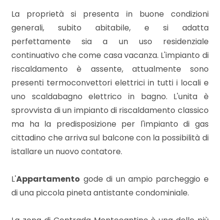
3
La proprietà si presenta in buone condizioni
generali, subito abitabile, e si adatta
4
perfettamente sia a un uso residenziale
continuativo che come casa vacanza. L'impianto di
5
riscaldamento è assente, attualmente sono
presenti termoconvettori elettrici in tutti i locali e
5+
uno scaldabagno elettrico in bagno. L'unita è
sprovvista di un impianto di riscaldamento classico
Bagni
ma ha la predisposizione per l'impianto di gas
minimi
cittadino che arriva sul balcone con la possibilità di
istallare un nuovo contatore.
Qualsiasi
L'
Appartamento
gode di un ampio parcheggio e
1
di una piccola pineta antistante condominiale.
2