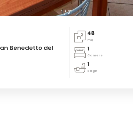
1
/
21
48
mq
San Benedetto del
1
Camere
1
Bagni