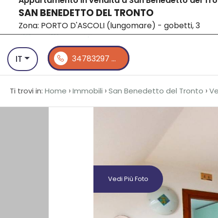
Appartamento in vendita a San Benedetto del Tr
SAN BENEDETTO DEL TRONTO
Home
L'a
Codice
IT
Zona: PORTO D'ASCOLI (lungomare) - gobetti, 3
EN
IT
34783297 ...
Contratto
HOME
›
›
›
Ti trovi in:
Home
Immobili
San Benedetto del Tronto
Ve
Qualsiasi
L'AGENZIA
Vendita
OBIETTIVO
DUBAI
Affitto
VENDITA
Vedi Più Foto
Scegli
dove
AFFITTI