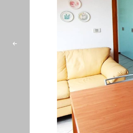
cercare
ESTIVI
Provincia
CANTIERI
Comune
NEWS
CONTATTI
Tipologia
-
multiscelta
Qualsiasi
Residenziali