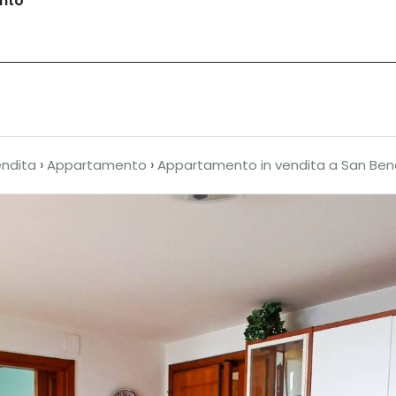
onto
genzia
Obiettivo Dubai
Vendita
Affitti 
›
›
ndita
Appartamento
Appartamento in vendita a San Ben