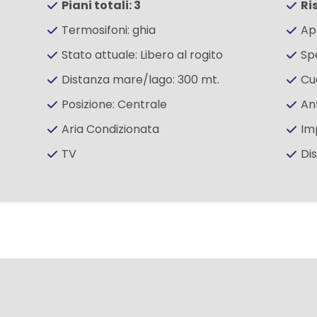
Piani totali: 3
Ri
Termosifoni: ghia
Ap
Stato attuale: Libero al rogito
Sp
Distanza mare/lago: 300 mt.
Cuc
Posizione: Centrale
An
Aria Condizionata
Im
TV
Di