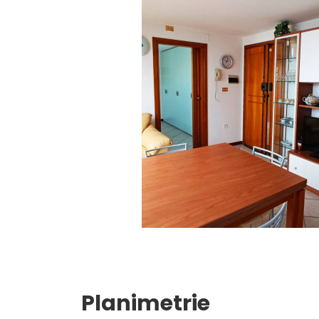
Giardino
Posto auto/Box
Balcone/Terrazzo
Ascensore
Arredato
Nuova costruzione
Lusso
Planimetrie