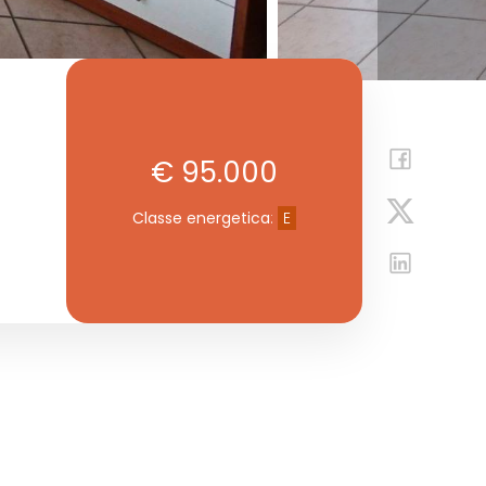
€ 95.000
Classe energetica
:
E