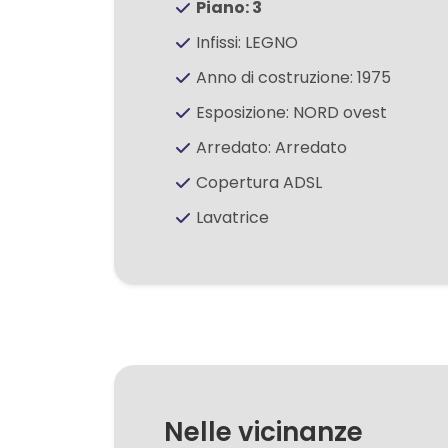
Piano: 3
Infissi: LEGNO
3
Anno di costruzione: 1975
Esposizione: NORD ovest
4
Arredato: Arredato
5
Copertura ADSL
Lavatrice
5+
Camere
minime
Qualsiasi
Nelle vicinanze
1