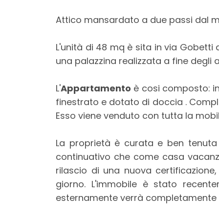
mq
Attico mansardato a due passi dal 
L'unità di 48 mq è sita in via Gobetti
una palazzina realizzata a fine degli 
L'
Appartamento
è cosi composto: i
Locali
finestrato e dotato di doccia . Compl
minimi
Esso viene venduto con tutta la mobil
Qualsiasi
La proprietà è curata e ben tenuta 
continuativo che come casa vacanza.
1
rilascio di una nuova certificazion
giorno. L'immobile è stato recente
2
esternamente verrà completamente rest