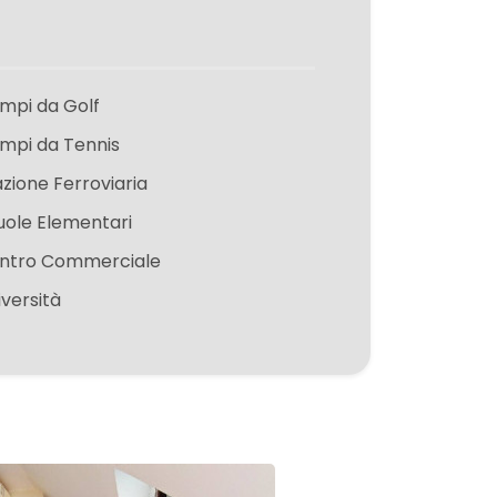
mpi da Golf
mpi da Tennis
azione Ferroviaria
uole Elementari
ntro Commerciale
iversità