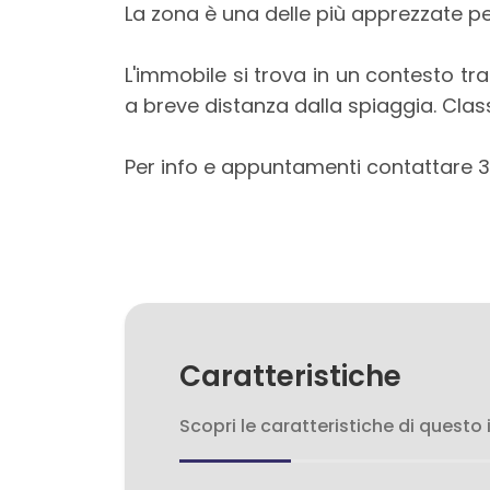
3
La zona è una delle più apprezzate pe
4
L'immobile si trova in un contesto tr
a breve distanza dalla spiaggia. Class
5
Per info e appuntamenti contattare 3
5+
Bagni
minimi
Qualsiasi
Caratteristiche
1
Scopri le caratteristiche di questo
2