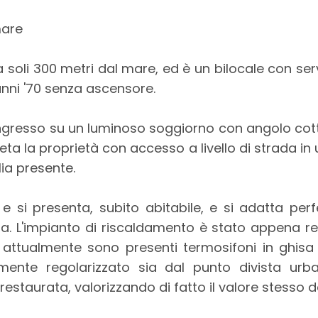
mare
 a soli 300 metri dal mare, ed è un bilocale con serv
anni '70 senza ascensore.
ngresso su un luminoso soggiorno con angolo cot
eta la proprietà con accesso a livello di strada in
ia presente.
e si presenta, subito abitabile, e si adatta per
 L'impianto di riscaldamento è stato appena re
e, attualmente sono presenti termosifoni in ghis
mente regolarizzato sia dal punto divista urba
aurata, valorizzando di fatto il valore stesso de