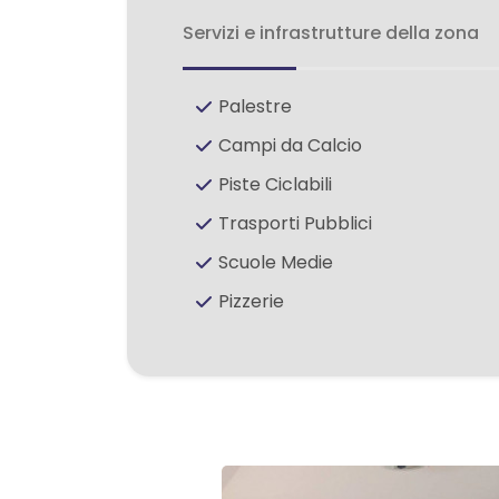
Servizi e infrastrutture della zona
2
Palestre
3
Campi da Calcio
Piste Ciclabili
4
Trasporti Pubblici
5
Scuole Medie
Pizzerie
5+
Altre
opzioni
-
multiscelta