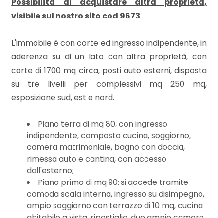
Possibilità di acquistare altra proprietà,
mq
visibile sul nostro sito cod 9673
L'immobile è con corte ed ingresso indipendente, in
aderenza su di un lato con altra proprietà, con
corte di 1700 mq circa, posti auto esterni, disposta
su tre livelli per complessivi mq 250 mq,
Locali
esposizione sud, est e nord.
minimi
Piano terra di mq 80, con ingresso
Qualsiasi
indipendente, composto cucina, soggiorno,
camera matrimoniale, bagno con doccia,
rimessa auto e cantina, con accesso
1
dall'esterno;
Piano primo di mq 90:
si accede tramite
2
comoda scala interna, ingresso su disimpegno,
ampio soggiorno con terrazzo di 10 mq, cucina
abitabile a vista, ripostiglio, due ampie camere