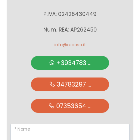
P.IVA: 02426430449
Num. REA: AP262450
info@recasa.it
+3934783 ...
34783297 ...
07353654 ...
* Nome