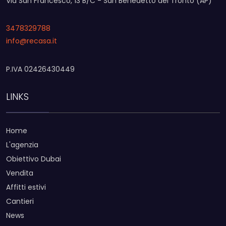
Via San Francesco, 13 B/C - San Benedetto del Tronto (AP)
3478329788
info@recasa.it
P.IVA 02426430449
LINKS
Home
L'agenzia
Obiettivo Dubai
Vendita
Affitti estivi
Cantieri
News