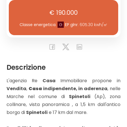
€ 190.000
Commerciali
Classe energetica
:
G
EP glnr
: 605.30 kwh/㎡
Industriali
Terreni
Descrizione
Prezzo
L'agenzia Re
Casa
Immobiliare propone in
Vendita
,
Casa
indipendente, in aderenza
, nelle
Marche nel comune di
Spinetoli
(Ap), zona
collinare, vista panoramica , a 1,5 km dall'antico
borgo di
Spinetoli
e 17 km dal mare.
Totale