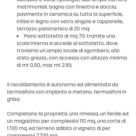
3
matrimoniali, bagno con finestra e doccia,
pavimento in ceramica su tutta la superficie,
4
infissi in legno con vetro singolo e tapparelle,
terrazzo panoramico di 20 mq;
Piano sottotetto di mq 70: tramite una
5
scala interna si accede al sottotetto, dove
troviamo un ampio locale di sgombero, allo
5+
stato grezzo, con accesso con altezza minima
di mt 0,50, max mt 2.95;
Bagni
minimi
Il riscaldamento è autonomo ed alimentata da
termosifoni con impianto a metano, termosifoni in
ghisa.
Qualsiasi
Completano la proprietà, una rimessa, un fienile ed
1
un magazzino per complessivi 110 mq, una corte di
1700 mq, ed terreno adibito a vigneto di per
complessivi 7700 mq.
2