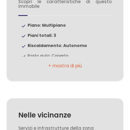
Scopri le caratteristiche di questo
immobile
2
Piano: Multipiano
3
Piani totali: 3
Riscaldamento: Autonomo
4
Posto auto: Coperto
5
Adatto per studenti: Si
Infissi: legno vetro singolo
5+
Appartamenti Totali: 2
Anno di costruzione: 1975
Altre
Stato attuale: Libero al rogito
opzioni
Nelle vicinanze
Esposizione: nord sud ovest
-
multiscelta
Soffitta: Presente
Servizi e infrastrutture della zona