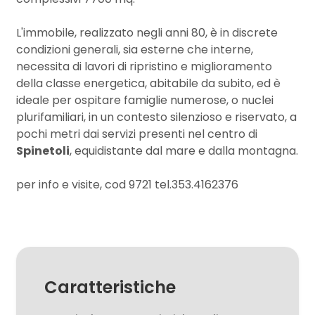
L'immobile, realizzato negli anni 80, è in discrete
3
condizioni generali, sia esterne che interne,
necessita di lavori di ripristino e miglioramento
4
della classe energetica, abitabile da subito, ed è
ideale per ospitare famiglie numerose, o nuclei
plurifamiliari, in un contesto silenzioso e riservato, a
5
pochi metri dai servizi presenti nel centro di
Spinetoli
, equidistante dal mare e dalla montagna.
5+
per info e visite, cod 9721 tel.353.4162376
Camere
minime
Qualsiasi
Caratteristiche
1