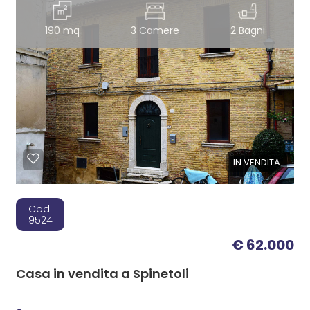
190 mq
3 Camere
2 Bagni
IN VENDITA
Cod.
9524
€ 62.000
Casa in vendita a Spinetoli