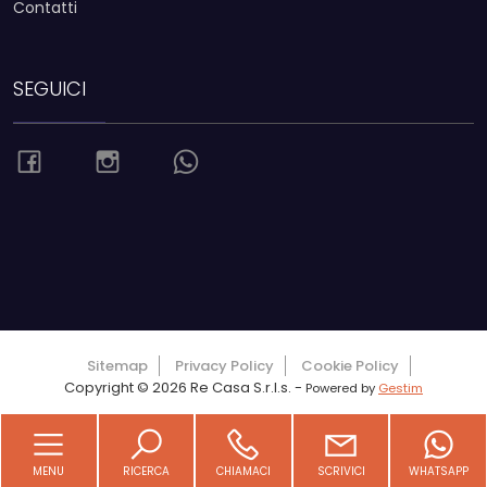
Contatti
SEGUICI
Torna su
Sitemap
Privacy Policy
Cookie Policy
Copyright © 2026 Re Casa S.r.l.s. -
Powered by
Gestim
MENU
RICERCA
CHIAMACI
SCRIVICI
WHATSAPP