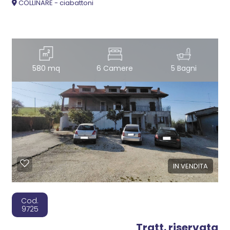
COLLINARE - ciabattoni
580 mq
6 Camere
5 Bagni
IN VENDITA
Cod.
9725
Tratt. riservata