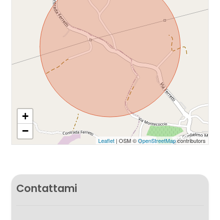
+
−
Leaflet
| OSM ©
OpenStreetMap
contributors
Contattami