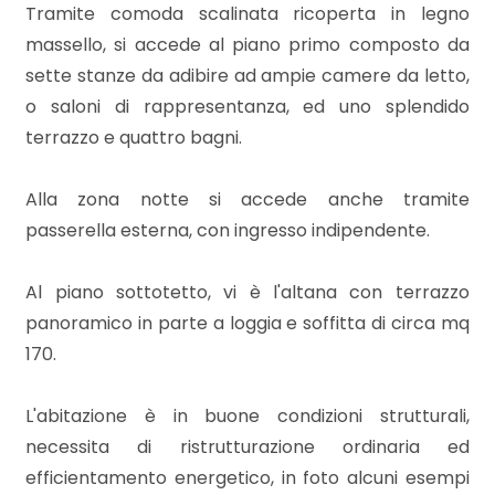
Tramite comoda scalinata ricoperta in legno
massello, si accede al piano primo composto da
3
sette stanze da adibire ad ampie camere da letto,
o saloni di rappresentanza, ed uno splendido
4
terrazzo e quattro bagni.
5
Alla zona notte si accede anche tramite
passerella esterna, con ingresso indipendente.
5+
Al piano sottotetto, vi è l'altana con terrazzo
panoramico in parte a loggia e soffitta di circa mq
Camere
170.
minime
L'abitazione è in buone condizioni strutturali,
Qualsiasi
necessita di ristrutturazione ordinaria ed
efficientamento energetico, in foto alcuni esempi
1