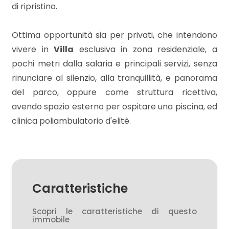
di ripristino.
2
Ottima opportunità sia per privati, che intendono
vivere in
Villa
esclusiva in zona residenziale, a
3
pochi metri dalla salaria e principali servizi, senza
rinunciare al silenzio, alla tranquillità, e panorama
4
del parco, oppure come struttura ricettiva,
avendo spazio esterno per ospitare una piscina, ed
5
clinica poliambulatorio d'elitè.
5+
Altre
Caratteristiche
opzioni
-
Scopri le caratteristiche di questo
immobile
multiscelta