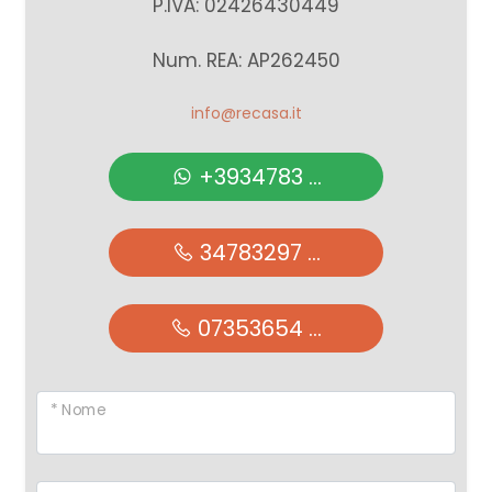
P.IVA: 02426430449
Num. REA: AP262450
info@recasa.it
+3934783 ...
34783297 ...
07353654 ...
* Nome