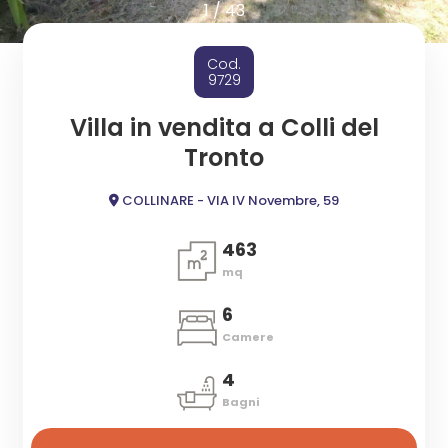
cercare
1
/
43
ESTIVI
Provincia
Cod.
CANTIERI
9729
Comune
Villa in vendita a Colli del
NEWS
Tronto
CONTATTI
COLLINARE - VIA IV Novembre, 59
463
mq
Tipologia
-
6
multiscelta
Camere
4
Qualsiasi
Bagni
Residenziali