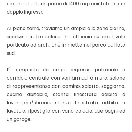
3
circondata da un parco di 1400 mq recintato e con
doppio ingresso.
4
Al piano terra, troviamo un ampia è la zona giorno,
5
suddivisa in tre saloni, che affaccia su gradevole
porticato ad archi, che immette nel parco dal lato
5+
sud.
E' composta da ampio ingresso patronale e
Bagni
corridoio centrale con vari armadi a muro, salone
minimi
di rappresentanza con camino, salotto, soggiorno,
cucina abitabile, stanza finestrata adibita a
Qualsiasi
lavanderia/stireria, stanza finestrata adibita a
lavatoio, ripostiglio con vano caldaia, due bagni ed
1
un garage.
2