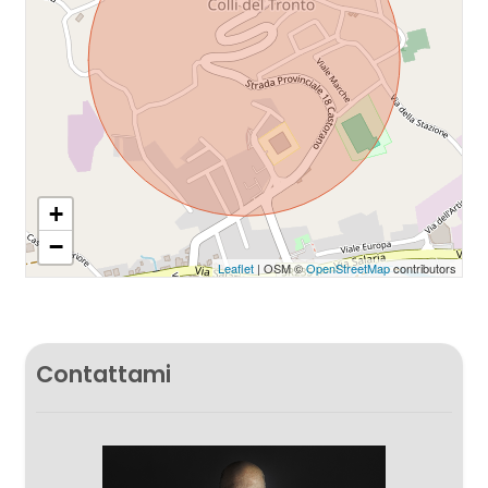
+
−
Leaflet
| OSM ©
OpenStreetMap
contributors
Contattami