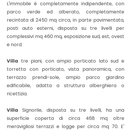
mq
L'immobile è completamente indipendente, con
parco verde ed alberato, completamente
recintata di 2450 mq circa, in parte pavimentata,
posti auto esterni, disposta su tre livelli per
complessivi mq 460 mq, esposizione sud, est, ovest
e nord.
Locali
Villa
tre piani, con ampio porticato lato sud e
minimi
torretta con porticato, vista panoramica, con
terrazzo prendi-sole, ampio parco giardino
Qualsiasi
edificabile, adatta a struttura alberghiera o
ricettizia.
1
Villa
Signorile, disposta su tre livelli, ha una
2
superficie coperta di circa 468 mq oltre
meravigliosi terrazzi e logge per circa mq 70. E'